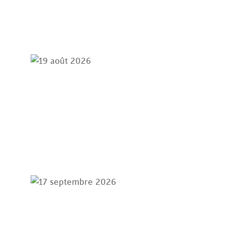
• Royal Oaks Golf Club
En savoir plus
19 août 2026
Tournoi de golf de la Coupe de la
Fédération de l’ÉFC
• Deer Creek
En savoir plus
17 septembre 2026
Prévisions économiques