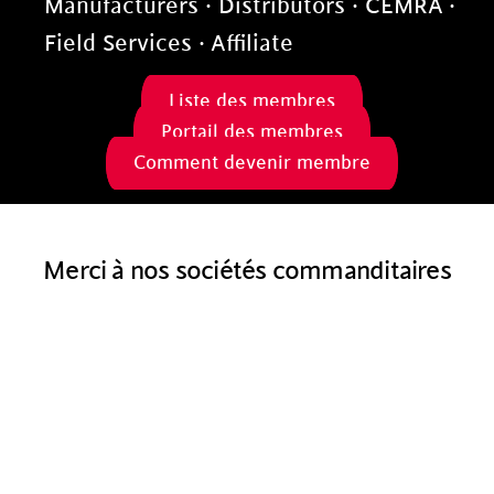
Manufacturers
·
Distributors
·
CEMRA
·
Field Services
·
Affiliate
Liste des membres
Portail des membres
Comment devenir membre
Merci à nos sociétés commanditaires