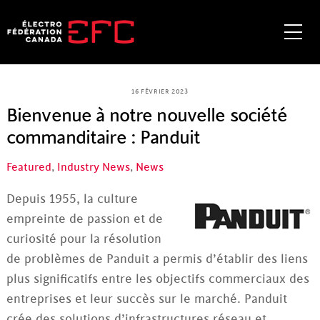
Skip
to
Me
content
16 FÉVRIER 2023
Bienvenue à notre nouvelle société
commanditaire : Panduit
Featured
,
Industry News
,
News
Depuis 1955, la culture
empreinte de passion et de
curiosité pour la résolution
de problèmes de Panduit a permis d’établir des liens
plus significatifs entre les objectifs commerciaux des
entreprises et leur succès sur le marché. Panduit
crée des solutions d’infrastructures réseau et