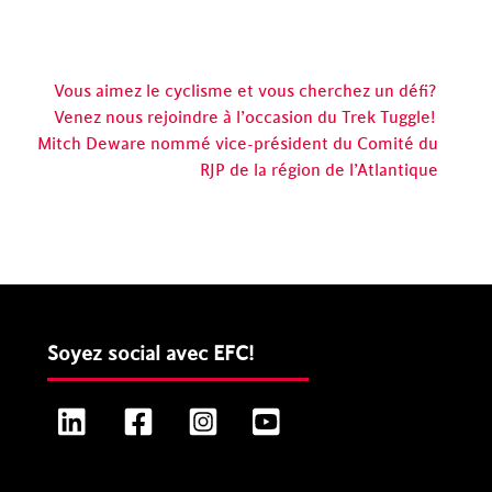
Vous aimez le cyclisme et vous cherchez un défi?
Venez nous rejoindre à l’occasion du Trek Tuggle!
Mitch Deware nommé vice-président du Comité du
RJP de la région de l’Atlantique
Soyez social avec EFC!
LinkedIn
Facebook
Instagram
YouTube