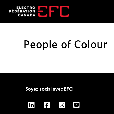
Skip
to
content
People of Colour
Soyez social avec EFC!
LinkedIn
Facebook
Instagram
YouTube