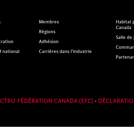
s
Membres
Habitat 
Canada
Régions
Salle de
tration
Adhésion
Comman
f national
Carrières dans l’industrie
Partenar
ECTRO-FÉDÉRATION CANADA (EFC)
·
DÉCLARATIO