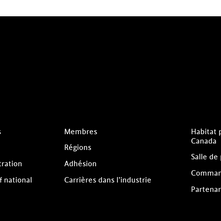
s
Membres
Habitat 
Canada
Régions
Salle de
tration
Adhésion
Comman
f national
Carrières dans l’industrie
Partenar