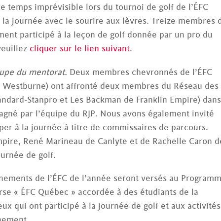
le temps imprévisible lors du tournoi de golf de l’ÉFC
 la journée avec le sourire aux lèvres. Treize membres 
ent participé à la leçon de golf donnée par un pro du
veuillez
cliquer sur le lien suivant
.
upe du mentorat.
Deux membres chevronnés de l’ÉFC
de Westburne) ont affronté deux membres du Réseau des
tandard-Stanpro et Les Backman de Franklin Empire) dans
gagné par l’équipe du RJP. Nous avons également invité
iper à la journée à titre de commissaires de parcours.
pire, René Marineau de Canlyte et de Rachelle Caron d
urnée de golf.
vénements de l’ÉFC de l’année seront versés au Program
rse « ÉFC Québec » accordée à des étudiants de la
x qui ont participé à la journée de golf et aux activités
énement.