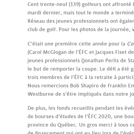
Cent trente-neuf (139) golfeurs ont affronté 
mardi dernier, mais tout le monde a terminé
Réseau des jeunes professionnels ont égalem
club de golf. Pour les photos de la journée, 
C’était une première cette année pour la
Co
(Carol McGlogan de l’ÉFC et Jacques Fiset 
jeunes professionnels (Jonathan Perlis de S
le but de remporter la coupe. Le défi a été 
trois membres de l’ÉFC à la retraite à partic
Nous remercions Bob Shapiro de Franklin Em
Westburne de s’être impliqués dans notre jo
De plus, les fonds recueillis pendant les é
de bourses d’études de l’ÉFC 2020, une bou
province du Québec. Un gros merci à tous ceu
de financement qui ont eu lieu lors de l’év