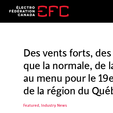
Skip
to
content
Des vents forts, de
que la normale, de la
au menu pour le 19e 
de la région du Qué
Featured
,
Industry News