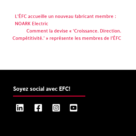
L’ÉFC accueille un nouveau fabricant membre :
NOARK Electric
Comment la devise « ‘Croissance. Direction.
Compétitivité.’ » représente les membres de l’ÉFC
Soyez social avec EFC!
LinkedIn
Facebook
Instagram
YouTube