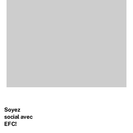
Soyez
social avec
EFC!