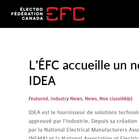
Skip
to
content
L’ÉFC accueille un 
IDEA
Featured
,
Industry News
,
News
,
Non classifié(e)
IDEA est le fournisseur de solutions technol
approuvé par l’industrie. Depuis sa création
par la National Electrical Manufacturers Ass
(NEMA) et la National Association of Electric