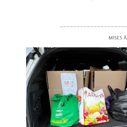
___________________
MISES À