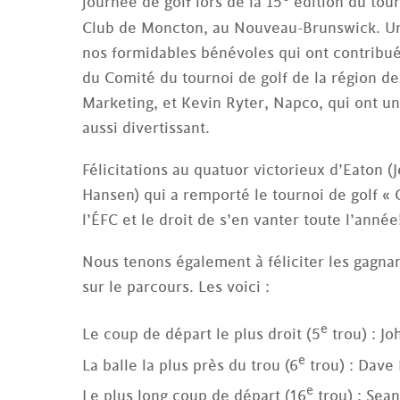
journée de golf lors de la 15
édition du tour
Club de Moncton, au Nouveau-Brunswick. U
nos formidables bénévoles qui ont contribu
du Comité du tournoi de golf de la région de
Marketing, et Kevin Ryter, Napco, qui ont un
aussi divertissant.
Félicitations au quatuor victorieux d’Eaton 
Hansen) qui a remporté le tournoi de golf « 
l’ÉFC et le droit de s’en vanter toute l’année
Nous tenons également à féliciter les gagnan
sur le parcours. Les voici :
e
Le coup de départ le plus droit (5
trou) : J
e
La balle la plus près du trou (6
trou) : Dave
e
Le plus long coup de départ (16
trou) : Sea