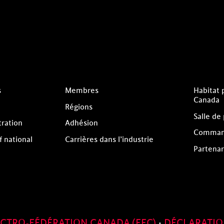
s
Membres
Habitat 
Canada
Régions
Salle de
tration
Adhésion
Comman
f national
Carrières dans l’industrie
Partenar
ECTRO-FÉDÉRATION CANADA (EFC)
·
DÉCLARATIO