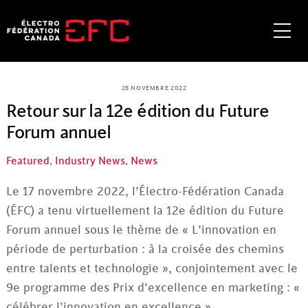
Skip
to
Me
content
25 NOVEMBRE 2022
Retour sur la 12e édition du Future
Forum annuel
Featured
,
Industry News
,
News
Le 17 novembre 2022, l’Électro-Fédération Canada
(ÉFC) a tenu virtuellement la 12e édition du Future
Forum annuel sous le thème de « L’innovation en
période de perturbation : à la croisée des chemins
entre talents et technologie », conjointement avec le
9e programme des Prix d’excellence en marketing : «
célébrer l’innovation en excellence ».