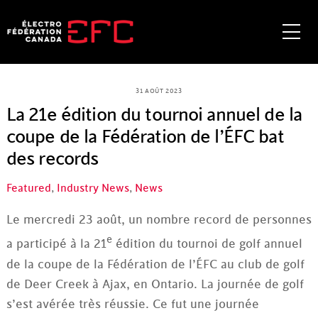
Skip
to
Me
content
31 AOÛT 2023
La 21e édition du tournoi annuel de la
coupe de la Fédération de l’ÉFC bat
des records
Featured
,
Industry News
,
News
Le mercredi 23 août, un nombre record de personnes
e
a participé à la 21
édition du tournoi de golf annuel
de la coupe de la Fédération de l’ÉFC au club de golf
de Deer Creek à Ajax, en Ontario. La journée de golf
s’est avérée très réussie. Ce fut une journée